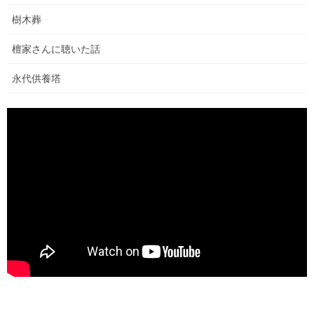
て、あちらこちらを探し回って、今ここに存
樹木葬
在している自分自身に満足して、安心して過
檀家さんに聴いた話
ごす事が出来ずにいます。
永代供養塔
仕事や家族との日々の暮らし、SNSや刻々と
変化する世界の情報。確かに、どれも大切な
ものです。
ですが、ふと立ち止まり振り返ると、突然人
生の疑問が湧き上がる時があります。
「私は何のために生まれてきたのだろう？」
この世界は、常に変化し一時も同じであるこ
とがありません。