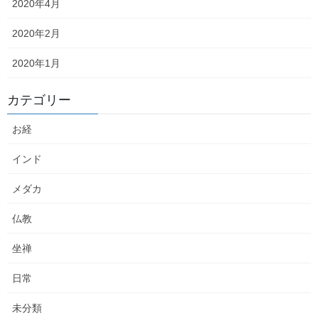
2020年4月
2020年2月
2020年1月
カテゴリー
日々忙しく、誰かのために日々を生きる、す
お経
べて人々へ。
インド
坐禅とは、そんなすべての人々に向けて、分
メダカ
け隔てなく贈られた仏陀からの贈り物です。
仏教
私たち人間は常に、行動したり思考したりし
坐禅
なくてはいられない性質のようです。
日常
もっと良いもの、もっと落ち着く場所を求め
未分類