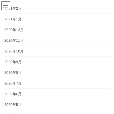
コ
ナ
宮 澤 山 蓬 莱 院
ン
ビ
2021年2月
テ
ゲ
ン
ー
2021年1月
日々の綴り
ツ
シ
へ
ョ
2020年12月
ス
ン
HOME
日々の綴り
仏教
キ
に
2020年11月
-坐禅-本来の自分に気づく孤高の時間、仏陀からの贈り物
ッ
移
プ
動
2020年10月
2022年6月9日
/ 最終更新日時 :
2022年6月9日
horaizen
2020年9月
仏教
-坐禅-本来の自分に気づく孤高の時
2020年8月
間、仏陀からの贈り物
2020年7月
2020年6月
2020年5月