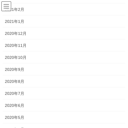
コ
ナ
宮 澤 山 蓬 莱 院
ン
ビ
2021年2月
テ
ゲ
ン
ー
2021年1月
日々の綴り
ツ
シ
へ
ョ
2020年12月
ス
ン
HOME
日々の綴り
2020年12月
キ
に
2020年11月
ッ
移
プ
動
2020年12月
2020年10月
2020年9月
2020年12月8日
2020年8月
仏教
12月8日、明けの明星
2020年7月
12月8日はお釈迦様がお悟りを開かれた記念日として、私たち仏教
2020年6月
徒はとても大切にしています。 釈尊(お釈迦様)は、なぜ私たちは
生まれ・老い・病いに犯され・そして死んでいくのか、という人
2020年5月
生の疑問に苦しみ、29歳の時に妻や子供 […]