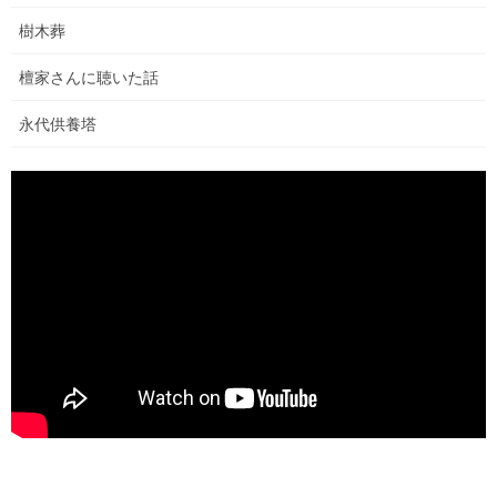
外円部・通路工事開始
樹木葬
2026年6月1日
檀家さんに聴いた話
永代供養塔
納骨堂・南側階段付近工事開始
2026年5月24日
永代供養塔・樹木葬 工事開始
2026年5月16日
永代供養塔・樹木葬建立のご報告
2026年4月25日
お墓参り代行料金改正お知らせとお詫び
2025年10月27日