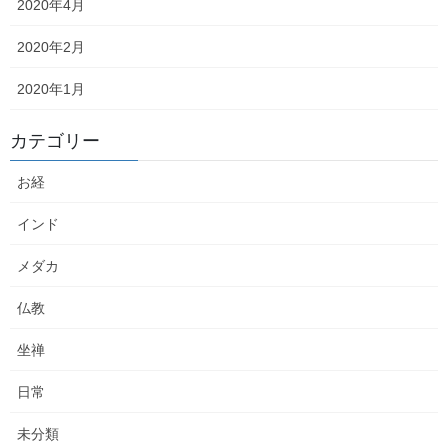
2020年4月
最近の投稿
2020年2月
モニュメント設置
2020年1月
2026年7月11日
カテゴリー
モニュメントの検品
お経
2026年6月23日
インド
メダカ
永代供養塔・樹木葬 使用石材の検品②
2026年6月5日
仏教
坐禅
永代供養塔・樹木葬 使用石材の検品①
日常
2026年6月5日
未分類