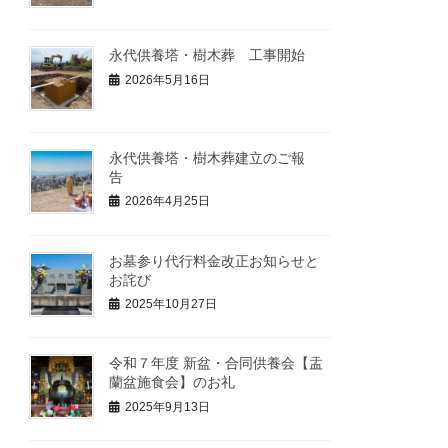
永代供養塔・樹木葬 工事開始
2026年5月16日
永代供養塔・樹木葬建立のご報
告
2026年4月25日
お墓参り代行料金改正お知らせと
お詫び
2025年10月27日
令和７年度 新盆・合同供養会【盂
蘭盆施食会】のお礼
2025年9月13日