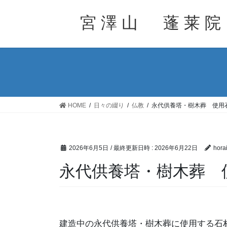
コ
ナ
ン
ビ
宮 澤 山 蓬 莱 院
テ
ゲ
ン
ー
ツ
シ
へ
ョ
ス
ン
キ
に
ッ
移
HOME
日々の綴り
仏教
永代供養塔・樹木葬 使用
プ
動
2026年6月5日
/ 最終更新日時 :
2026年6月22日
hora
永代供養塔・樹木葬 
建造中の永代供養塔・樹木葬に使用する石