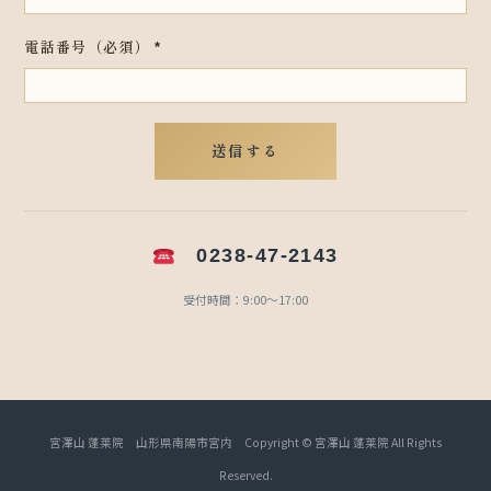
ル
ア
電話番号（必須）
*
ド
レ
ス
メ
送信する
ー
ル
ア
ド
0238-47-2143
レ
ス
受付時間：9:00〜17:00
お
名
前
宮澤山 蓬莱院 山形県南陽市宮内 Copyright © 宮澤山 蓬莱院 All Rights
Reserved.