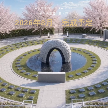
山形県南陽市 宮澤山 蓬莱院
永代供養塔・樹木葬
2026年8月 完成予定
※イメージ
完成イメージ ※実際とは異なる場合があります