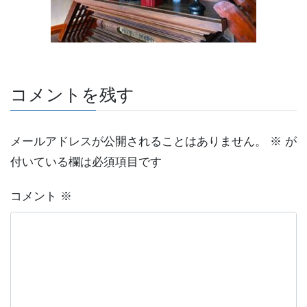
2020年2月
2020年1月
カテゴリー
コメントを残す
お経
インド
メールアドレスが公開されることはありません。
※
が
メダカ
付いている欄は必須項目です
仏教
コメント
※
坐禅
日常
未分類
樹木葬