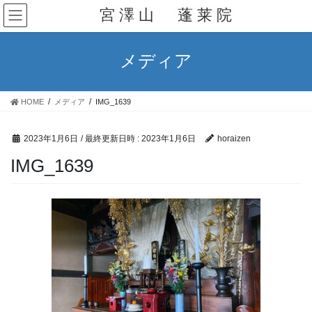
コ
ナ
宮 澤 山 蓬 莱 院
ン
ビ
2021年1月
テ
ゲ
ン
ー
2020年12月
メディア
ツ
シ
へ
ョ
2020年11月
ス
ン
HOME
メディア
IMG_1639
キ
に
2020年10月
ッ
移
プ
動
2020年9月
2023年1月6日
/ 最終更新日時 :
2023年1月6日
horaizen
IMG_1639
2020年8月
2020年7月
2020年6月
2020年5月
2020年4月