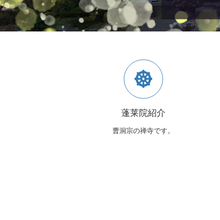
蓬莱院紹介
曹洞宗の禅寺です。