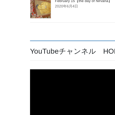
February 15【the day of Nirvana】
2020年6月4日
YouTubeチャンネル HORA