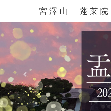
Skip
Skip
to
to
宮 澤 山 蓬 莱 院
the
the
content
Navigation
Previous