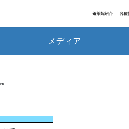
蓬莱院紹介
各種
メディア
zen