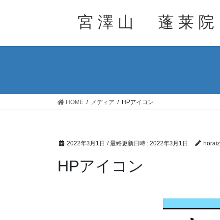
コ
ナ
ン
ビ
宮 澤 山 蓬 莱 院
テ
ゲ
ン
ー
ツ
シ
へ
ョ
ス
ン
キ
に
ッ
移
HOME
メディア
HPアイコン
プ
動
2022年3月1日
/ 最終更新日時 :
2022年3月1日
horai
HPアイコン