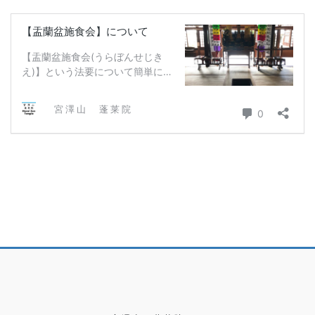
樹木葬
檀家さんに聴いた話
永代供養塔