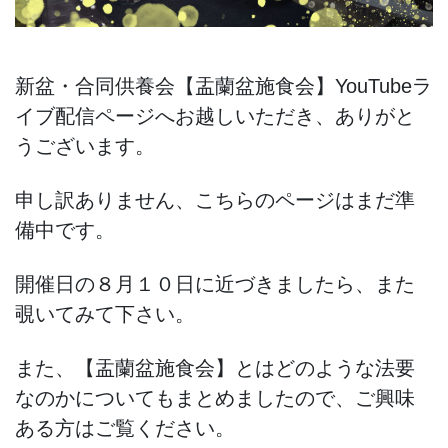
2020年4月
2020年2月
新盆・合同供養会【盂蘭盆施食会】YouTubeラ
2020年1月
イブ配信ページへお越しいただき、ありがと
カテゴリー
うございます。
お経
申し訳ありません、こちらのページはまだ準
インド
備中です。
メダカ
開催日の８月１０日に近づきましたら、また
仏教
覗いてみて下さい。
坐禅
また、【盂蘭盆施食会】とはどのような法要
日常
なのかについてもまとめましたので、ご興味
ある方はご覧ください。
未分類