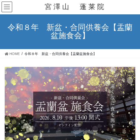
コ
ナ
宮 澤 山 蓬 莱 院
ン
ビ
2021年2月
テ
ゲ
ン
ー
2021年1月
令和８年 新盆・合同供養会【盂蘭
ツ
シ
盆施食会】
へ
ョ
2020年12月
ス
ン
キ
に
2020年11月
HOME
令和８年 新盆・合同供養会【盂蘭盆施食会】
ッ
移
プ
動
2020年10月
2020年9月
2020年8月
2020年7月
2020年6月
2020年5月