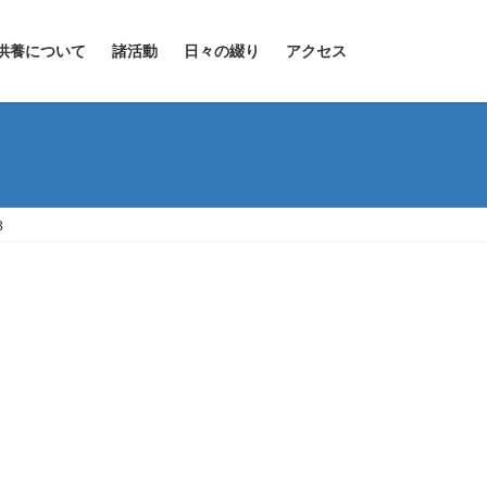
供養について
諸活動
日々の綴り
アクセス
3