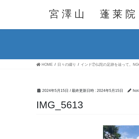
コ
ナ
ン
ビ
宮 澤 山 蓬 莱 院
テ
ゲ
ン
ー
ツ
シ
へ
ョ
ス
ン
キ
に
ッ
移
HOME
日々の綴り
インド⑦仏陀の足跡を辿って。N
プ
動
2024年5月15日
/ 最終更新日時 :
2024年5月15日
hor
IMG_5613