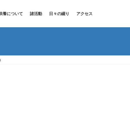
供養について
諸活動
日々の綴り
アクセス
0