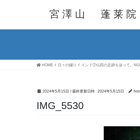
コ
ナ
ン
ビ
宮 澤 山 蓬 莱 院
テ
ゲ
ン
ー
ツ
シ
へ
ョ
ス
ン
キ
に
ッ
移
HOME
日々の綴り
インド⑦仏陀の足跡を辿って。N
プ
動
2024年5月15日
/ 最終更新日時 :
2024年5月15日
hor
IMG_5530