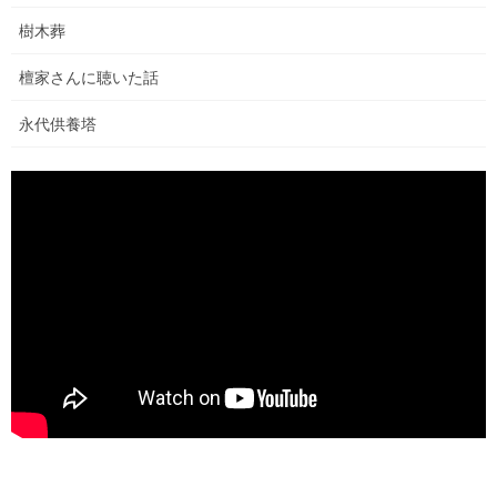
参加！
樹木葬
4:00に起床。まだ夜は明け切っておらず、外は仄暗い。オーナー
家族も起き始めていて、お茶や敷物など持っていく物の準備して
檀家さんに聴いた話
いました。 正装なのか、みんなチベットの伝統的な服を着ていま
す。 そんな中でオーナーが朝ごはんを準備 […]
永代供養塔
2024年1月14日
インド
インド滞在④泥水だらけのレーの
街へ。除泥作業するチベット僧た
ちと接触。
レーに到着したものの、大雨による土砂崩れでダライ・ラマ法王
による法話が延期になっている事を知りました。私に残されたレ
ーでの滞在時間は本日を入れて三日間です。 持参した法衣に着替
え、市街地へいって情報を集めてみる事にしまし […]
2023年12月20日
インド