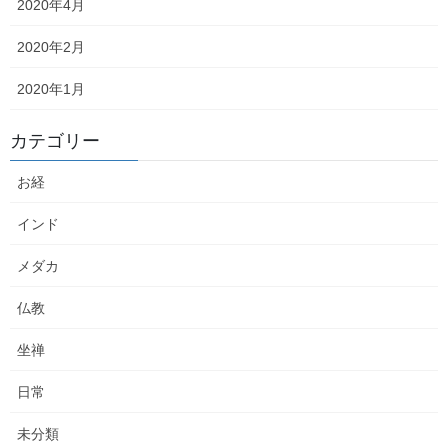
2020年4月
「ターリー」という、カレーやスープ、煮込んだ豆料理が個別に
盛り付けられ、ナンやお米、インド版せんべい […]
2020年2月
2024年4月7日
2020年1月
インド
インド⑥レーのチベット僧院へ参
カテゴリー
拝。シェイ・ゴンパ、ティクセ・
お経
ゴンパ、マトゥ・ゴンパを巡る。
インド
前回、インド⑤からの続き。 ダライ・ラマ法王の法話会が終わっ
て、ゲストハウスに帰ってくる頃には朝まで土砂降りだったのが
メダカ
嘘のように晴れ渡っていました。 法話終了後、沢山の人がいる中
でオーナー家族と合流できるか不安でしたが、 […]
仏教
2024年2月13日
坐禅
インド
日常
インド⑤ラダックにて、土砂降り
の中、ダライ・ラマ法王の法話に
未分類