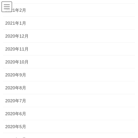
コ
ナ
宮 澤 山 蓬 莱 院
ン
ビ
2021年2月
テ
ゲ
ン
ー
2021年1月
日々の綴り
ツ
シ
へ
ョ
2020年12月
ス
ン
HOME
日々の綴り
日常
インド
キ
に
2020年11月
ッ
移
プ
動
インド
2020年10月
2020年9月
2024年5月28日
2020年8月
インド
インド⑦仏陀の足跡を辿って。
2020年7月
NGO結び手さまの活動に同行させ
2020年6月
ていただき、インドの教育現場を見学。
2020年5月
レーでの最後の食事は、同じゲストハウスに泊まっていた方の案
内で、南インド料理を食べに行きました(場所は失念) 頼んだのは