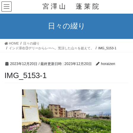
コ
ナ
宮 澤 山 蓬 莱 院
ン
ビ
2021年1月
テ
ゲ
ン
ー
2020年12月
日々の綴り
ツ
シ
へ
ョ
2020年11月
ス
ン
HOME
日々の綴り
キ
に
2020年10月
インド滞在③デリーからレーへ。荒涼した山々を超えて。
IMG_5153-1
ッ
移
プ
動
2020年9月
2023年12月20日
/ 最終更新日時 :
2023年12月20日
horaizen
2020年8月
IMG_5153-1
2020年7月
2020年6月
2020年5月
2020年4月