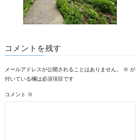
2020年2月
2020年1月
カテゴリー
お経
コメントを残す
インド
メールアドレスが公開されることはありません。
※
が
メダカ
付いている欄は必須項目です
仏教
コメント
※
坐禅
日常
未分類
樹木葬