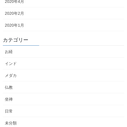
2020年4月
渡す限りその世界であり続けている事に不思議な感覚
2020年2月
があり、密かに憧れていた事を想い出しました。あの
頃の自分には地平線や水平線を見たことがなかったけ
2020年1月
ど、わくわくする感覚は今でも確かに覚えています。
カテゴリー
世界が平ってなんて不思議なんだろう！といった具合
に。
お経
シャガールやゴッホや岡本太郎のような、ファンシー
インド
さや不思議さ力強さを感じました。私の娘も大興奮で
メダカ
楽しんでいました。
仏教
坐禅
日常
未分類