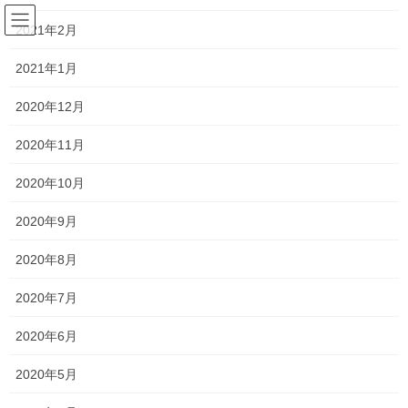
コ
ナ
宮 澤 山 蓬 莱 院
ン
ビ
2021年2月
テ
ゲ
ン
ー
2021年1月
日々の綴り
ツ
シ
へ
ョ
2020年12月
ス
ン
HOME
日々の綴り
日常
『こどもたちはまっている』荒井良二
キ
に
2020年11月
ッ
移
プ
動
2020年7月6日
/ 最終更新日時 :
2020年7月12日
horaizen
2020年10月
日常
2020年9月
『こどもたちはまっている』荒井
2020年8月
良二
2020年7月
先日、テレビにて山形出身の作家さんのこの絵本が紹
2020年6月
介されていたのですぐさま購入しました。
2020年5月
子供のころ、地平線や水平線といった、この世界が見